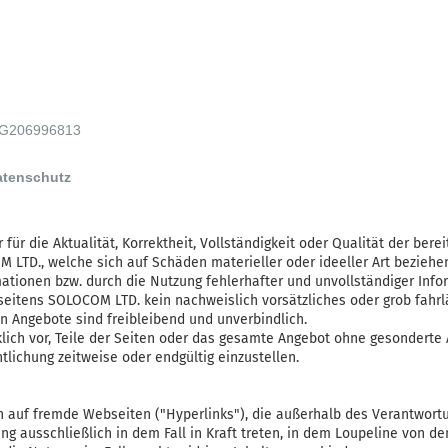
 BG206996813
atenschutz
ür die Aktualität, Korrektheit, Vollständigkeit oder Qualität der berei
LTD., welche sich auf Schäden materieller oder ideeller Art beziehen
ationen bzw. durch die Nutzung fehlerhafter und unvollständiger Info
seitens SOLOCOM LTD. kein nachweislich vorsätzliches oder grob fahrlä
en Angebote sind freibleibend und unverbindlich.
lich vor, Teile der Seiten oder das gesamte Angebot ohne gesonderte
tlichung zeitweise oder endgültig einzustellen.
en auf fremde Webseiten ("Hyperlinks"), die außerhalb des Verantwo
ng ausschließlich in dem Fall in Kraft treten, in dem Loupeline von de