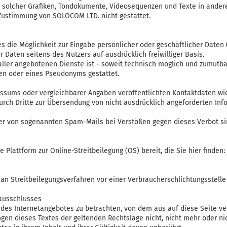
g solcher Grafiken, Tondokumente, Videosequenzen und Texte in ander
 Zustimmung von SOLOCOM LTD. nicht gestattet.
s die Möglichkeit zur Eingabe persönlicher oder geschäftlicher Daten
r Daten seitens des Nutzers auf ausdrücklich freiwilliger Basis.
ler angebotenen Dienste ist - soweit technisch möglich und zumutba
en oder eines Pseudonyms gestattet.
sums oder vergleichbarer Angaben veröffentlichten Kontaktdaten wie
h Dritte zur Übersendung von nicht ausdrücklich angeforderten Infor
der von sogenannten Spam-Mails bei Verstößen gegen dieses Verbot si
 Plattform zur Online-Streitbeilegung (OS) bereit, die Sie hier finden:
t, an Streitbeilegungsverfahren vor einer Verbraucherschlichtungsstell
ausschlusses
l des Internetangebotes zu betrachten, von dem aus auf diese Seite v
gen dieses Textes der geltenden Rechtslage nicht, nicht mehr oder nic