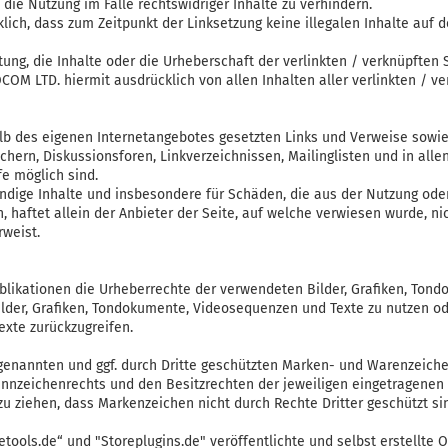
die Nutzung im Falle rechtswidriger Inhalte zu verhindern.
lich, dass zum Zeitpunkt der Linksetzung keine illegalen Inhalte auf 
tung, die Inhalte oder die Urheberschaft der verlinkten / verknüpften
OCOM LTD. hiermit ausdrücklich von allen Inhalten aller verlinkten / v
rhalb des eigenen Internetangebotes gesetzten Links und Verweise sowie
hern, Diskussionsforen, Linkverzeichnissen, Mailinglisten und in al
fe möglich sind.
tändige Inhalte und insbesondere für Schäden, die aus der Nutzung ode
haftet allein der Anbieter der Seite, auf welche verwiesen wurde, nic
rweist.
ublikationen die Urheberrechte der verwendeten Bilder, Grafiken, To
Bilder, Grafiken, Tondokumente, Videosequenzen und Texte zu nutzen ode
xte zurückzugreifen.
 genannten und ggf. durch Dritte geschützten Marken- und Warenzeich
nnzeichenrechts und den Besitzrechten der jeweiligen eingetragenen E
zu ziehen, dass Markenzeichen nicht durch Rechte Dritter geschützt si
etools.de“ und "Storeplugins.de" veröffentlichte und selbst erstellte 