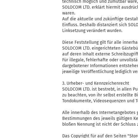
technisch möglich und zumutbar wäre, 
SOLOCOM LTD. erklärt hiermit ausdrück
waren.
Auf die aktuelle und zukünftige Gestal
Einfluss. Deshalb distanziert sich SOL
Linksetzung verändert wurden.
Diese Feststellung gilt für alle inne
SOLOCOM LTD. eingerichteten Gästebüc
auf deren Inhalt externe Schreibzugrif
Für illegale, fehlerhafte oder unvolls
dargebotener Informationen entstehen, 
jeweilige Veröffentlichung lediglich ve
3. Urheber- und Kennzeichenrecht
SOLOCOM LTD. ist bestrebt, in allen P
zu beachten, von ihr selbst erstellte 
Tondokumente, Videosequenzen und Te
Alle innerhalb des Internetangebotes
Bestimmungen des jeweils gültigen Ke
bloßen Nennung ist nicht der Schluss 
Das Copyright für auf den Seiten "Stor