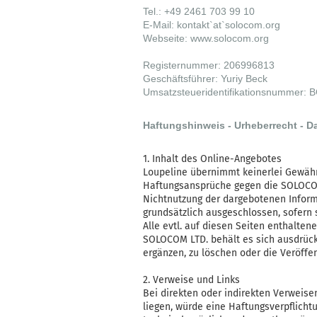
Tel.: +49 2461 703 99 10
E-Mail: kontakt`at`solocom.org
Webseite: www.solocom.org
Registernummer: 206996813
Geschäftsführer: Yuriy Beck
Umsatzsteueridentifikationsnummer:
Haftungshinweis - Urheberrecht - D
1. Inhalt des Online-Angebotes
Loupeline übernimmt keinerlei Gewähr f
Haftungsansprüche gegen die SOLOCOM 
Nichtnutzung der dargebotenen Inform
grundsätzlich ausgeschlossen, sofern 
Alle evtl. auf diesen Seiten enthalten
SOLOCOM LTD. behält es sich ausdrück
ergänzen, zu löschen oder die Veröffen
2. Verweise und Links
Bei direkten oder indirekten Verweis
liegen, würde eine Haftungsverpflichtu